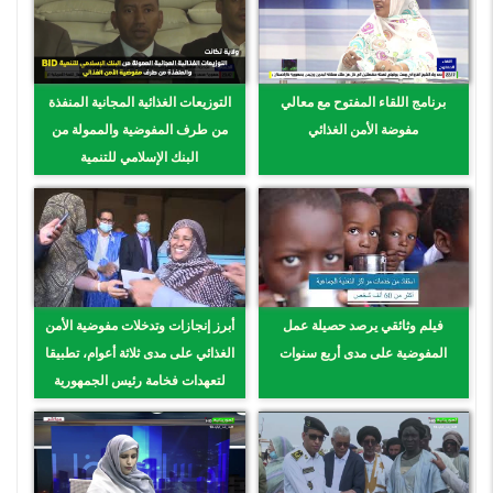
برنامج اللقاء المفتوح مع معالي
التوزيعات الغذائية المجانية المنفذة
مفوضة الأمن الغذائي
من طرف المفوضية والممولة من
البنك الإسلامي للتنمية
فيلم وثائقي يرصد حصيلة عمل
أبرز إنجازات وتدخلات مفوضية الأمن
المفوضية على مدى أربع سنوات
الغذائي على مدى ثلاثة أعوام، تطبيقا
لتعهدات فخامة رئيس الجمهورية
السيد محمد ولد الشيخ الغزواني.